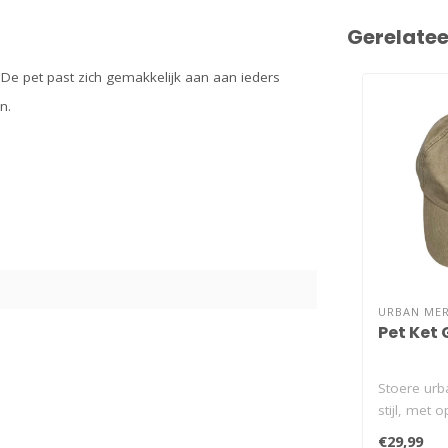
Gerelate
e. De pet past zich gemakkelijk aan aan ieders
an.
URBAN ME
Pet Ket 
Stoere urb
stijl, met 
dialect: Ket
€29,99