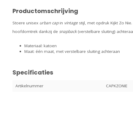
Productomschrijving
Stoere unisex
urban cap
in
vintage
stijl, met opdruk Kijkt Zo Ni
hoofdomtrek dankzij de
snapback
(verstelbare sluiting) achtera
Materiaal: katoen
Maat: één maat, met verstelbare sluiting achteraan
Specificaties
Artikelnummer
CAPKZONIE