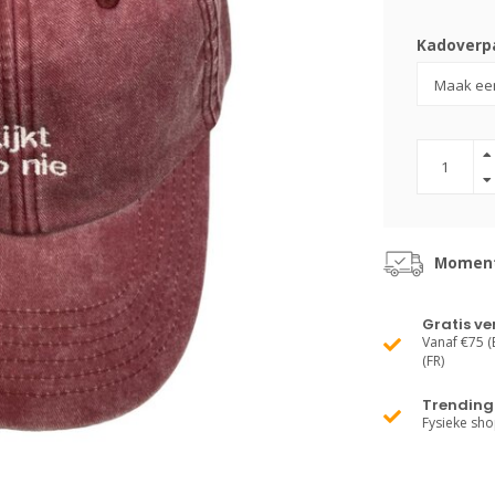
Kadoverpa
Momente
Gratis v
Vanaf €75 (B
(FR)
Trending 
Fysieke sh