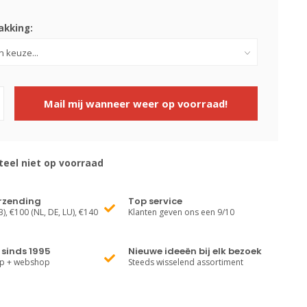
kking:
Mail mij wanneer weer op voorraad!
el niet op voorraad
erzending
Top service
), €100 (NL, DE, LU), €140
Klanten geven ons een 9/10
sinds 1995
Nieuwe ideeën bij elk bezoek
op + webshop
Steeds wisselend assortiment