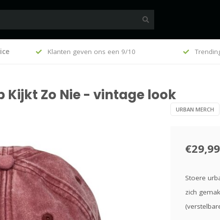
100
ice
Klanten geven ons een 9/10
Trendin
Kijkt Zo Nie - vintage look
URBAN MERCH
€29,99
Stoere urba
zich gemak
(verstelbar