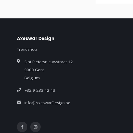
Axeswar Design
Trendshop
Sint-Pietersnieuwstraat 12
9000 Gent
Belgium
+32 9 233 42 43
info@AxeswarDesign.be