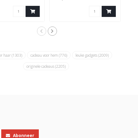
or haar
(1303)
cadeau voor hem
(776)
leuke gadgets
(2009)
originele cadeaus
(2205)
Abonneer