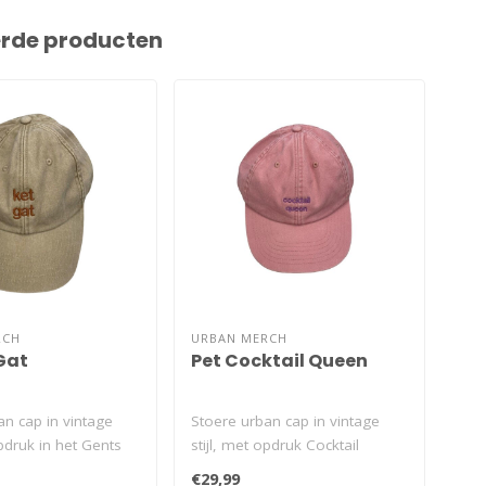
erde producten
RCH
URBAN MERCH
URB
Gat
Pet Cocktail Queen
Pe
an cap in vintage
Stoere urban cap in vintage
Sto
opdruk in het Gents
stijl, met opdruk Cocktail
stij
 Gat. De ..
Queen. De pet past zich g..
De p
€29,99
€29