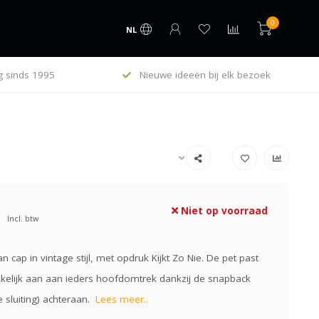
0
NL
g sinds 1995
Nieuwe ideeën bij elk bezoek
Niet op voorraad
Incl. btw
n cap in vintage stijl, met opdruk Kijkt Zo Nie. De pet past
kelijk aan aan ieders hoofdomtrek dankzij de snapback
e sluiting) achteraan.
Lees meer..