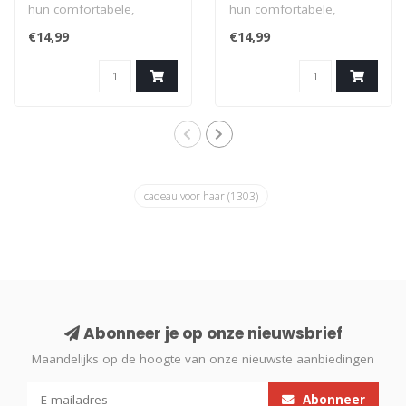
hun comfortabele,
hun comfortabele,
modieuze sokken met
modieuze sokken met
€14,99
€14,99
eigenzinnige ontwer..
eigenzinnige ontwer..
cadeau voor haar
(1303)
Abonneer je op onze nieuwsbrief
Maandelijks op de hoogte van onze nieuwste aanbiedingen
Abonneer