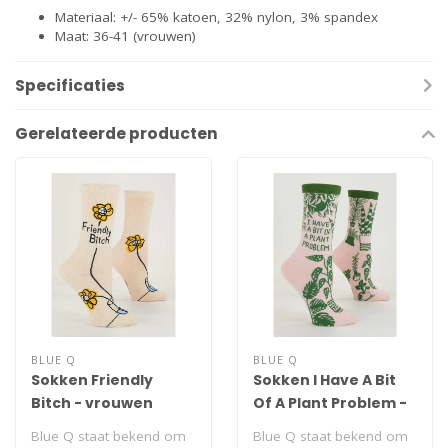
Materiaal: +/- 65% katoen, 32% nylon, 3% spandex
Maat: 36-41 (vrouwen)
Specificaties
Gerelateerde producten
BLUE Q
BLUE Q
Sokken Friendly
Sokken I Have A Bit
Bitch - vrouwen
Of A Plant Problem -
vrouwen
Blue Q staat bekend om
Blue Q staat bekend om