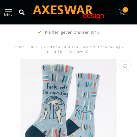
0
MENU
Klanten geven ons een 9/10
Home
/
Blue Q - Sokken / Kousen Fuck Off, I'm Reading -
maat 36-41 (vrouwen)