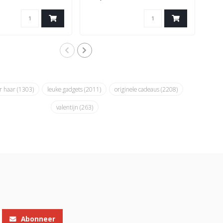
r haar
(1303)
leuke gadgets
(2011)
originele cadeaus
(2208)
valentijn
(263)
Abonneer