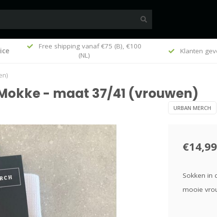
Free shipping vanaf €75 (B), €100
ice
k
Klanten gev
(NL)
en)
 Mokke - maat 37/41 (vrouwen)
URBAN MERCH
€14,99
Sokken in c
mooie vrou