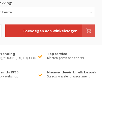
kking:
Toevoegen aan winkelwagen
erzending
Top service
), €100 (NL, DE, LU), €140
Klanten geven ons een 9/10
sinds 1995
Nieuwe ideeën bij elk bezoek
op + webshop
Steeds wisselend assortiment