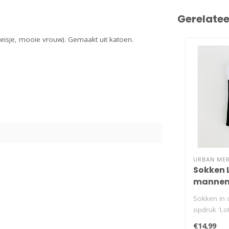
Gerelate
meisje, mooie vrouw). Gemaakt uit katoen.
URBAN ME
Sokken L
manne
Sokken in 
opdruk 'Lot
€14,99