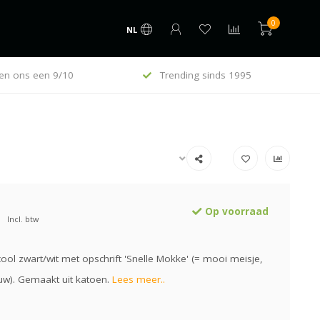
0
NL
en ons een 9/10
Trending sinds 1995
Op voorraad
Incl. btw
ool zwart/wit met opschrift 'Snelle Mokke' (= mooi meisje,
w). Gemaakt uit katoen.
Lees meer..