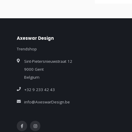
Axeswar Design
Trendshop
Sint-Pietersnieuwstraat 12
9000 Gent
Belgium
+32 9 233 42 43
info@AxeswarDesign.be