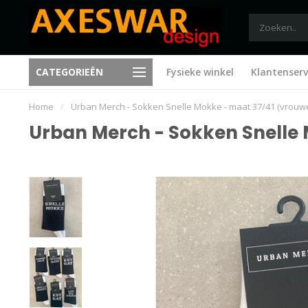
CATEGORIEËN
Fysieke winkel
Klantenserv
Trending sinds 1995
Nieuwe ideeën bij elk bezoe
Home
/
Urban Merch - Sokken Snelle Mokke - maat 37/41 (vrouw
Urban Merch - Sokken Snelle