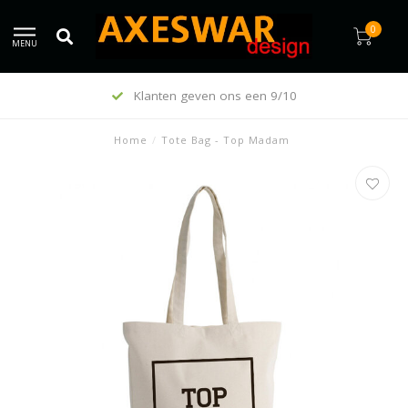
0
MENU
Klanten geven ons een 9/10
Home
/
Tote Bag - Top Madam