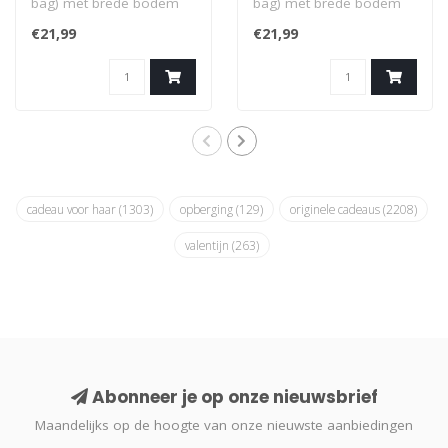
bag) met brede bodem
bag) met brede bodem
en in stevig katoen. Met
en in stevig katoen. Met
€21,99
€21,99
opdruk in '..
opdruk in '..
cadeau voor haar
(1303)
opberging
(129)
originele cadeaus
(2208)
valentijn
(263)
Abonneer je op onze nieuwsbrief
Maandelijks op de hoogte van onze nieuwste aanbiedingen