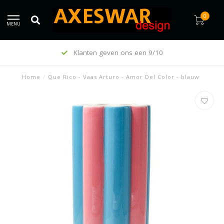
0
MENU
Klanten geven ons een 9/10
Home
/
Que Rico - Vaas Arturo - Amor Del Color - blauw