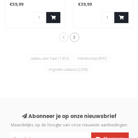
Arturo vaas van Qué
Isidora vaas van Qué
€59,99
€39,99
Rico. Que Rico ..
Rico. Que Rico..
cadeau voor haar
(1303)
interieurtips
(900)
originele cadeaus
(2208)
Abonneer je op onze nieuwsbrief
Maandelijks op de hoogte van onze nieuwste aanbiedingen