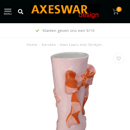
0
MENU
Klanten geven ons een 9/10
Home
/
Kersten - Vaas Laars met Strikjes