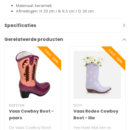
Materiaal: keramiek
Afmetingen: H 33 cm / B 9,5 cm / D 20 cm
Specificaties
Gerelateerde producten
SALE -50%
SALE -50%
KERSTEN
DOIY
Vaas Cowboy Boot -
Vaas Rodeo Cowboy
paars
Boot - lila
De Vaas Cowboy Boot
Yee-Haw! Wat een te