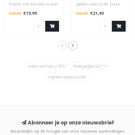
Paarts van Kersten is een
gekke vaas is dit. Deze
echte eyecatcher. Deze
vaas in de vorm van een
€19,99
€21,49
€39,99
€42,99
opvallende ..
cowboylaars ..
cadeau voor haar
(1303)
leuke gadgets
(2011)
originele cadeaus
(2208)
Abonneer je op onze nieuwsbrief
Maandelijks op de hoogte van onze nieuwste aanbiedingen