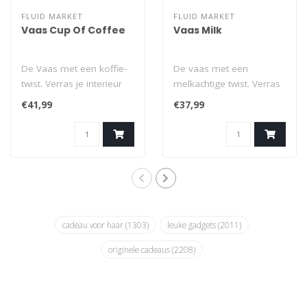
FLUID MARKET
FLUID MARKET
Vaas Cup Of Coffee
Vaas Milk
De Vaas met een koffie-
De vaas met een
twist. Verras je interieur
melkachtige twist. Verras
met de Cup Of Coffee
je interieur met de Milk
€41,99
€37,99
vaas, een..
vaas, een spe..
cadeau voor haar
(1303)
leuke gadgets
(2011)
originele cadeaus
(2208)