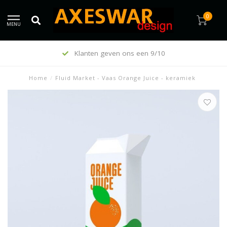
0
MENU
Klanten geven ons een 9/10
Home
/
Fluid Market - Vaas Orange Juice - keramiek