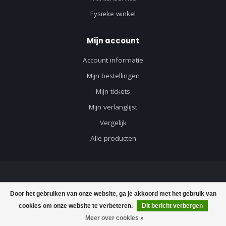
Fysieke winkel
Mijn account
Account informatie
Mijn bestellingen
Mijn tickets
Mijn verlanglijst
Vergelijk
Alle producten
© Copyright 2026 Axeswar Design - Powered by
Lightspeed
-
Lightspeed
Door het gebruiken van onze website, ga je akkoord met het gebruik van
design
by
Dyvelopment
cookies om onze website te verbeteren.
Dit bericht verbergen
Meer over cookies »