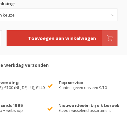
kking:
Toevoegen aan winkelwagen
de werkdag verzonden
erzending
Top service
), €100 (NL, DE, LU), €140
Klanten geven ons een 9/10
sinds 1995
Nieuwe ideeën bij elk bezoek
op + webshop
Steeds wisselend assortiment