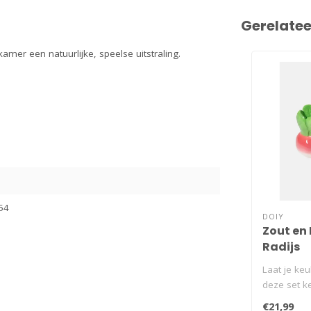
Gerelate
amer een natuurlijke, speelse uitstraling.
54
DOIY
Zout en 
Radijs
Laat je ke
deze set k
pepervaatj
€21,99