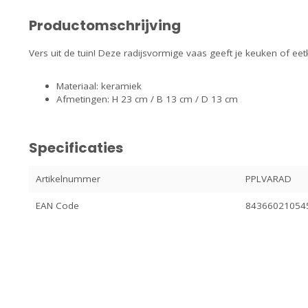
Productomschrijving
Vers uit de tuin! Deze radijsvormige vaas geeft je keuken of eetk
Materiaal: keramiek
Afmetingen: H 23 cm / B 13 cm / D 13 cm
Specificaties
Artikelnummer
PPLVARAD
EAN Code
84366021054