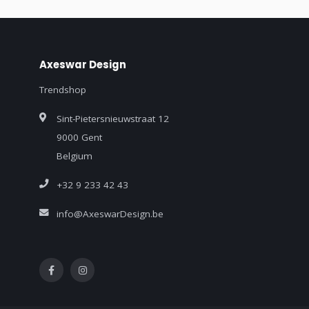
Axeswar Design
Trendshop
Sint-Pietersnieuwstraat 12
9000 Gent
Belgium
+32 9 233 42 43
info@AxeswarDesign.be