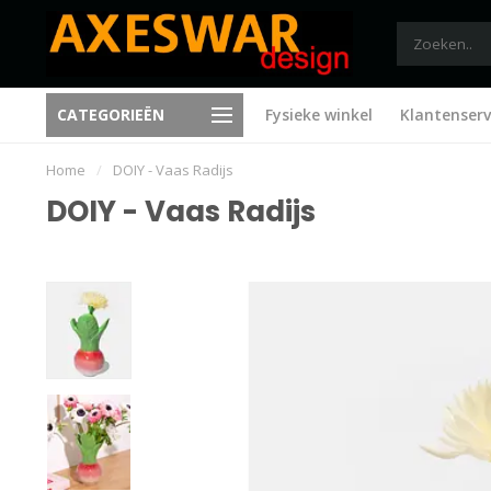
CATEGORIEËN
Fysieke winkel
Klantenserv
Trending sinds 1995
Nieuwe ideeën bij elk bezoe
Home
/
DOIY - Vaas Radijs
DOIY - Vaas Radijs