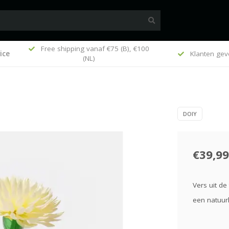
Free shipping vanaf €75 (B), €100
ice
k
Klanten gev
(NL)
DOIY
€39,99
Vers uit de
een natuurl