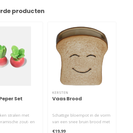
erde producten
KERSTEN
GIF
Peper Set
Vaas Brood
Mi
Ka
uken stralen met
Schattige bloempot in de vorm
Sch
eramische zout- en
van een snee bruin brood met
van 
es, ontworpen ..
een glimlach. Perfect..
krij
€19,99
€11