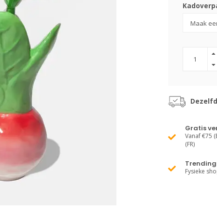
Kadoverpa
Dezelf
Gratis v
Vanaf €75 (B
(FR)
Trending 
Fysieke sh