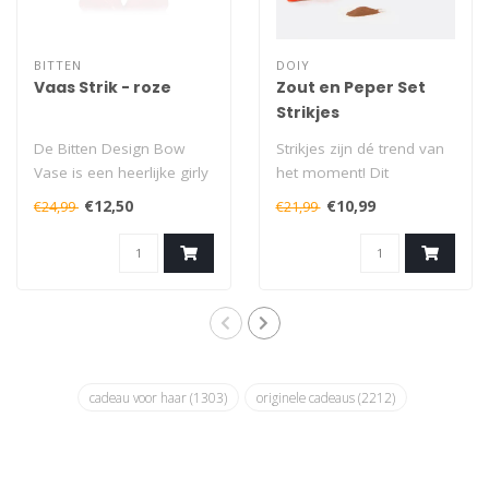
BITTEN
DOIY
Vaas Strik - roze
Zout en Peper Set
Strikjes
De Bitten Design Bow
Strikjes zijn dé trend van
Vase is een heerlijke girly
het moment! Dit
vaas in de vorm van een
prachtige keramieken
€12,50
€10,99
€24,99
€21,99
roze st..
peper- en zouts..
cadeau voor haar
(1303)
originele cadeaus
(2212)