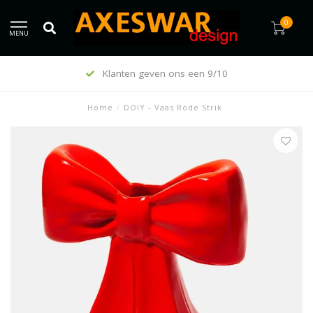
0
MENU
Klanten geven ons een 9/10
Home
/
DOIY - Vaas Rode Strik