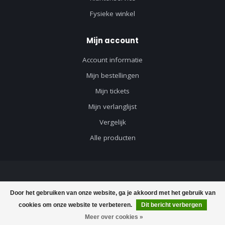
Fysieke winkel
Mijn account
Account informatie
Mijn bestellingen
Mijn tickets
Mijn verlanglijst
Vergelijk
Alle producten
© Copyright 2026 Axeswar Design - Powered by
Lightspeed
-
Lightspeed
Door het gebruiken van onze website, ga je akkoord met het gebruik van
design
by
Dyvelopment
cookies om onze website te verbeteren.
Dit bericht verbergen
Meer over cookies »