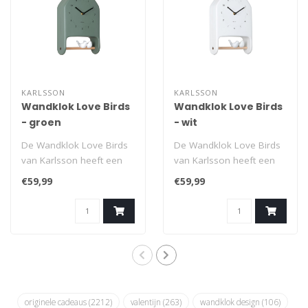
KARLSSON
KARLSSON
Wandklok Love Birds
Wandklok Love Birds
- groen
- wit
De Wandklok Love Birds
De Wandklok Love Birds
van Karlsson heeft een
van Karlsson heeft een
eenvoudig en tijdloos
eenvoudig en tijdloos
€59,99
€59,99
ontwerp met ..
ontwerp met ..
originele cadeaus
(2212)
valentijn
(263)
wandklok design
(106)