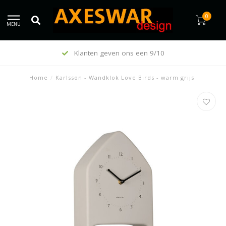
0
MENU
Klanten geven ons een 9/10
Home
/
Karlsson - Wandklok Love Birds - warm grijs