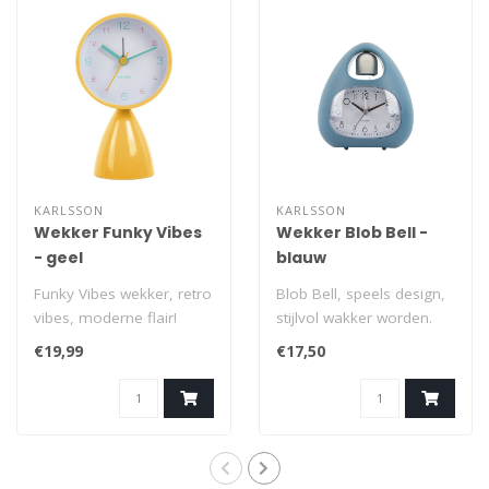
KARLSSON
KARLSSON
Wekker Funky Vibes
Wekker Blob Bell -
- geel
blauw
Funky Vibes wekker, retro
Blob Bell, speels design,
vibes, moderne flair!
stijlvol wakker worden.
Breng een vleugje
De Blob Bell wekker van
€19,99
€17,50
nostalgie naar..
Karlss..