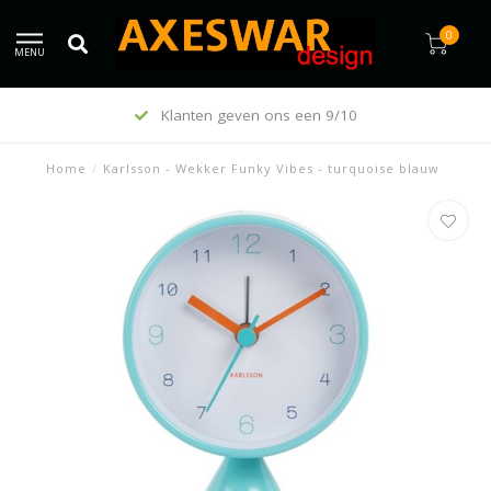
0
MENU
Klanten geven ons een 9/10
Home
/
Karlsson - Wekker Funky Vibes - turquoise blauw