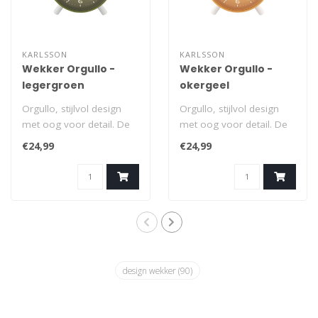
KARLSSON
KARLSSON
Wekker Orgullo -
Wekker Orgullo -
legergroen
okergeel
Orgullo, stijlvol design
Orgullo, stijlvol design
met oog voor detail. De
met oog voor detail. De
Orgullo wekker van
Orgullo wekker van
€24,99
€24,99
Karlsson is ..
Karlsson is ..
design wekker
(90)