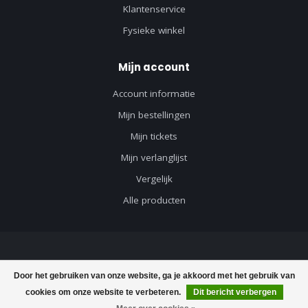
Klantenservice
Fysieke winkel
Mijn account
Account informatie
Mijn bestellingen
Mijn tickets
Mijn verlanglijst
Vergelijk
Alle producten
© Copyright 2026 Axeswar Design - Powered by
Lightspeed
-
Lightspeed
Door het gebruiken van onze website, ga je akkoord met het gebruik van
design
by
Dyvelopment
cookies om onze website te verbeteren.
Dit bericht verbergen