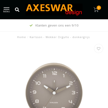
0
MENU
Klanten geven ons een 9/10
Home
/
Karlsson - Wekker Orgullo - donkergrijs