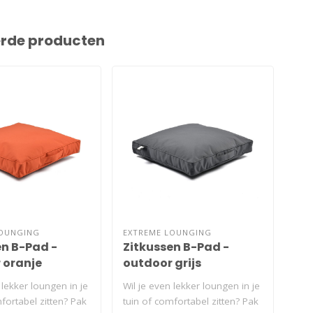
erde producten
LOUNGING
EXTREME LOUNGING
EXT
en B-Pad -
Zitkussen B-Pad -
Zi
 oranje
outdoor grijs
out
 lekker loungen in je
Wil je even lekker loungen in je
Wil 
fortabel zitten? Pak
tuin of comfortabel zitten? Pak
tuin