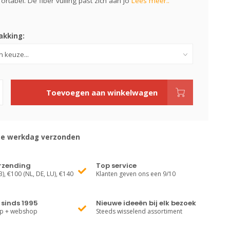
rtabel. De fiber vulling past zich aan jo
Lees meer..
kking:
Toevoegen aan winkelwagen
de werkdag verzonden
erzending
Top service
), €100 (NL, DE, LU), €140
Klanten geven ons een 9/10
sinds 1995
Nieuwe ideeën bij elk bezoek
op + webshop
Steeds wisselend assortiment