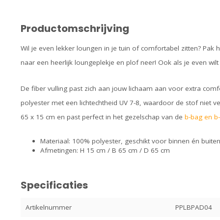
Productomschrijving
Wil je even lekker loungen in je tuin of comfortabel zitten? Pa
naar een heerlijk loungeplekje en plof neer! Ook als je even wil
De fiber vulling past zich aan jouw lichaam aan voor extra com
polyester met een lichtechtheid UV 7-8, waardoor de stof niet ve
65 x 15 cm en past perfect in het gezelschap van de
b-bag en b
Materiaal: 100% polyester, geschikt voor binnen én buite
Afmetingen: H 15 cm / B 65 cm / D 65 cm
Specificaties
Artikelnummer
PPLBPAD04