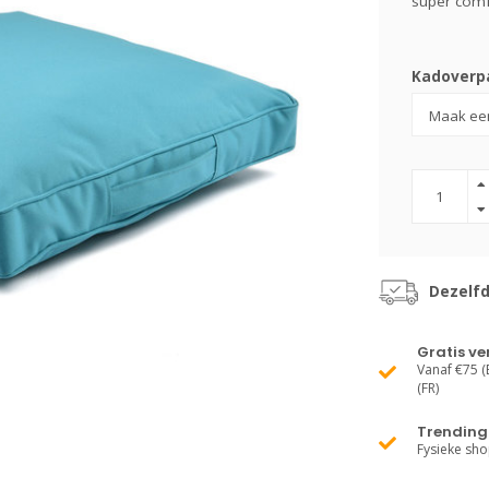
super comfo
Kadoverpa
Dezelf
Gratis v
Vanaf €75 (B
(FR)
Trending 
Fysieke sh