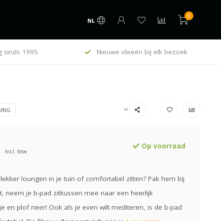
0
NL
g sinds 1995
Nieuwe ideeën bij elk bezoek
ING
Op voorraad
Incl. btw
 lekker loungen in je tuin of comfortabel zitten? Pak hem bij
t, neem je b-pad zitkussen mee naar een heerlijk
e en plof neer! Ook als je even wilt mediteren, is de b-pad