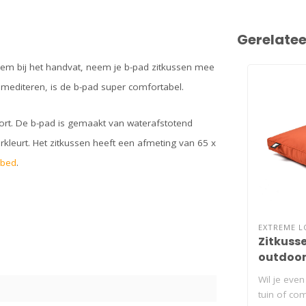
Gerelate
k hem bij het handvat, neem je b-pad zitkussen mee
t mediteren, is de b-pad super comfortabel.
fort. De b-pad is gemaakt van waterafstotend
rkleurt. Het zitkussen heeft een afmeting van 65 x
-bed
.
n
EXTREME 
Zitkuss
outdoor
Wil je even
tuin of com