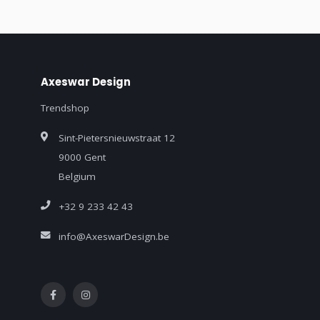
Axeswar Design
Trendshop
Sint-Pietersnieuwstraat 12
9000 Gent
Belgium
+32 9 233 42 43
info@AxeswarDesign.be