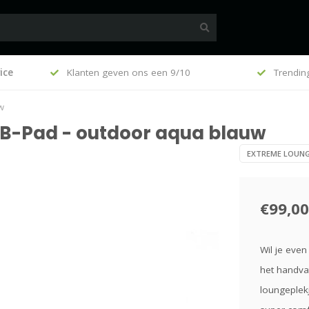
100
ice
Klanten geven ons een 9/10
Trendin
w
 B-Pad - outdoor aqua blauw
EXTREME LOUNG
€99,00
Wil je even
het handva
loungeplekj