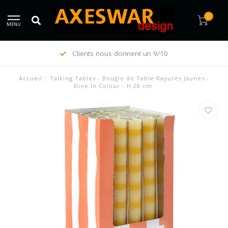
0
MENU
Clients nous donnent un 9/10
Accueil
/
Talking Tables - Bougie de Table Rayures Jaunes -
Dine In Colour - H 28 cm