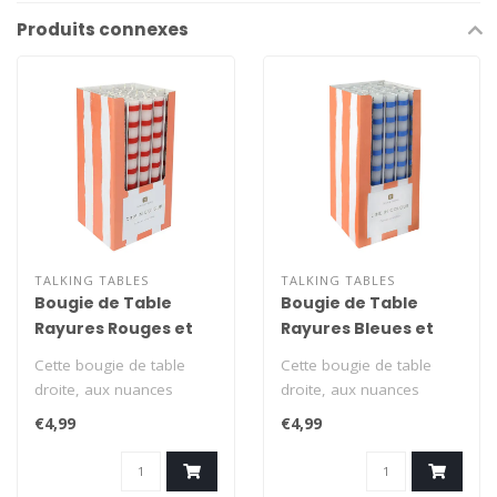
Produits connexes
TALKING TABLES
TALKING TABLES
Bougie de Table
Bougie de Table
Rayures Rouges et
Rayures Bleues et
Blanches
Blanches
Cette bougie de table
Cette bougie de table
droite, aux nuances
droite, aux nuances
rouges et blanches et au
bleues et blanches et au
€4,99
€4,99
motif rayé o..
motif rayé o..