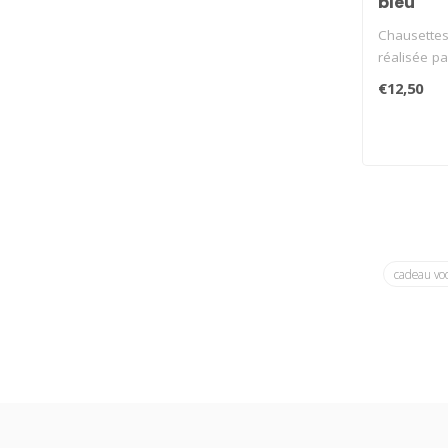
bleu
Chausette
réalisée pa
Illustration,
€12,50
cadeau vo