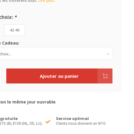
s les montrent tous.
Lire plus..
choix:
*
42-46
e Cadeau:
Ajouter au panier
ion le même jour ouvrable
 gratuite
Service optimal
€75 (B), €100 (NL, DE, LU),
Clients nous donnent un 9/10