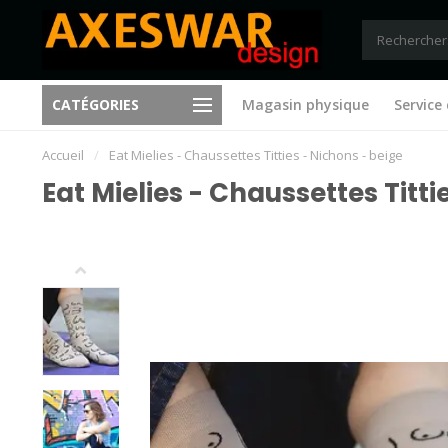
CATÉGORIES
Magasin physique
Service 
Toujours de nouvelles idées
Envoi gratuit àpd €75 (B)
Accueil
/
Eat Mielies - Chaussettes Titties - Nichons - beige
Eat Mielies - Chaussettes Titti