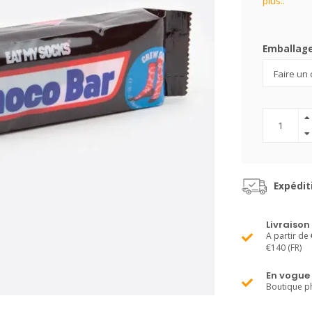
plus..
Emballag
Expédit
Livraison
A partir de 
€140 (FR)
En vogue
Boutique ph