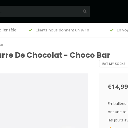
clientèle
0 (FR)
Clients nous donnent un 9/10
En vogue d
ar
arre De Chocolat - Choco Bar
EAT MY SOCKS
€14,99
Emballées 
ont une tou
les jours a