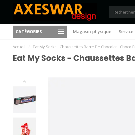
CATÉGORIES
Magasin physique
Service 
Toujours de nouvelles idées
Envoi gratuit àpd €75 (B), €14
Accueil
/
Eat My Socks - Chaussettes Barre De Chocolat - Choco B
Eat My Socks - Chaussettes B