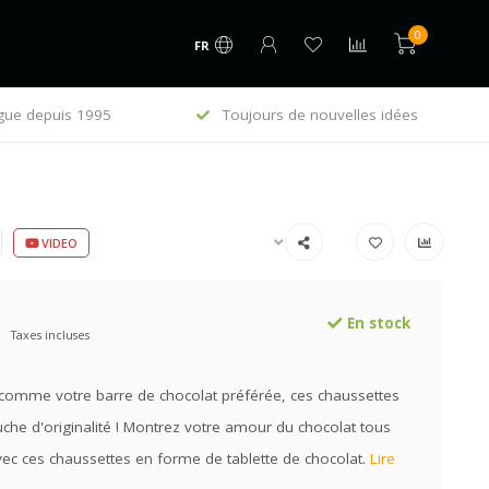
0
FR
epuis 1995
Toujours de nouvelles idées
Envoi
VIDEO
En stock
Taxes incluses
comme votre barre de chocolat préférée, ces chaussettes
che d'originalité ! Montrez votre amour du chocolat tous
vec ces chaussettes en forme de tablette de chocolat.
Lire