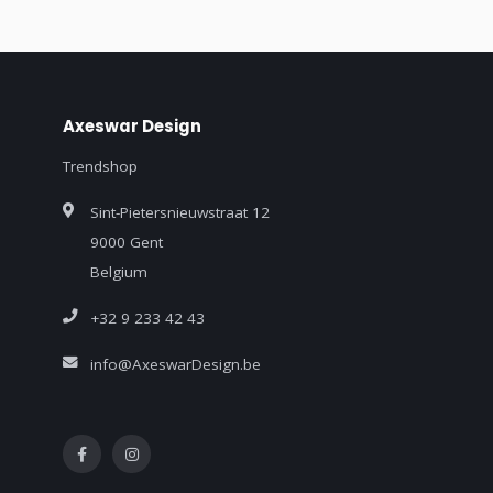
Axeswar Design
Trendshop
Sint-Pietersnieuwstraat 12
9000 Gent
Belgium
+32 9 233 42 43
info@AxeswarDesign.be