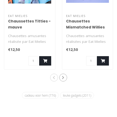
EAT MIELIES
EAT MIELIES
Chaussettes Titties -
Chausettes
mauve
Mismatched Willies
Chausettes amusantes
Chausettes amusantes
réalisée par Eat Mielies
réalisées par Eat Mielies
Weird Illustration,
Weird Illustration,
€12,50
€12,50
célébrant ..
célébrant..
cadeau voor hem
(776)
leuke gadgets
(2011)