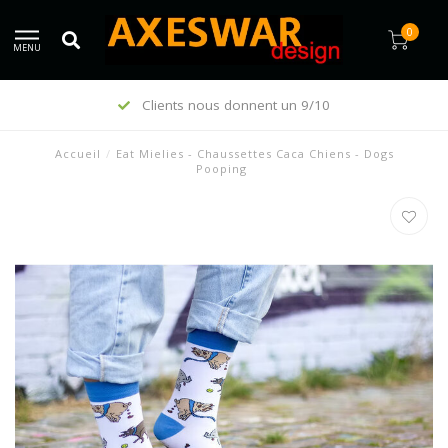
0
MENU
Clients nous donnent un 9/10
Accueil
/
Eat Mielies - Chaussettes Caca Chiens - Dogs
Pooping