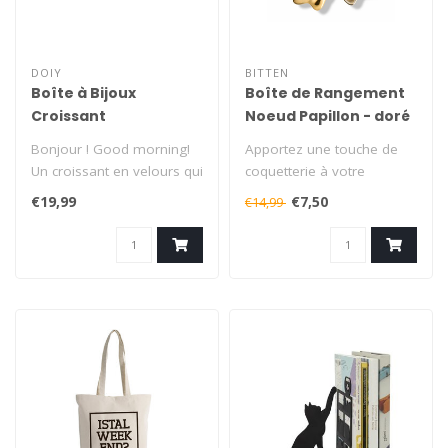
DOIY
BITTEN
Boîte à Bijoux
Boîte de Rangement
Croissant
Noeud Papillon - doré
Bonjour ! Good morning!
Apportez une touche de
Un croissant en velours qui
coquetterie à votre
a l'air d'être à croquer, ..
chambre avec cette jolie
€19,99
€7,50
€14,99
boîte à b..