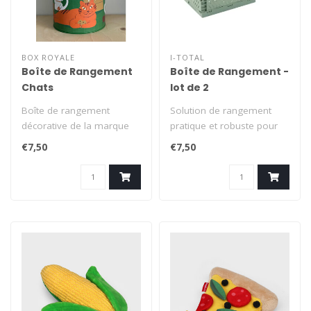
BOX ROYALE
I-TOTAL
Boîte de Rangement
Boîte de Rangement -
Chats
lot de 2
Boîte de rangement
Solution de rangement
décorative de la marque
pratique et robuste pour
gantoise Box Royale,
organiser vos affaires à la
€7,50
€7,50
ornée d'un ad..
mais..