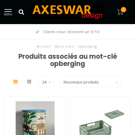
0
MENU
En vogue depuis 1995
Accueil
/
Mots-clés
/
opberging
Produits associés au mot-clé
opberging