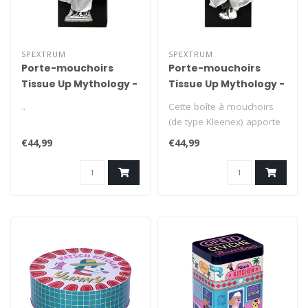
SPEXTRUM
SPEXTRUM
Porte-mouchoirs
Porte-mouchoirs
Tissue Up Mythology -
Tissue Up Mythology -
Athéna
Artémis
..
Cette boîte à mouchoirs
(de type Kleenex) apporte
une touche de mythologie
€44,99
€44,99
et ..