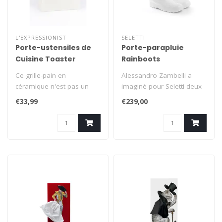
L'EXPRESSIONIST
SELETTI
Porte-ustensiles de
Porte-parapluie
Cuisine Toaster
Rainboots
Ce grille-pain en
Alessandro Zambelli a
céramique n'est pas un
imaginé pour Seletti deux
appareil électroménager,
bottes blanches
€33,99
€239,00
mais un obj..
transformées e..