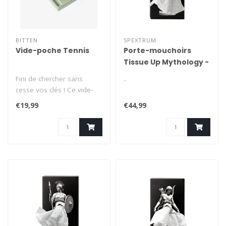
BITTEN
SPEXTRUM
Vide-poche Tennis
Porte-mouchoirs
Tissue Up Mythology -
Hestia
Fini de chercher sans
..
cesse vos clés ! Ce vide-
poches sur le thème du
€19,99
€44,99
tennis e..