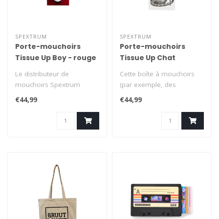
SPEXTRUM
SPEXTRUM
Porte-mouchoirs
Porte-mouchoirs
Tissue Up Boy - rouge
Tissue Up Chat
Le distributeur de
Cette boîte à mouchoirs
mouchoirs Spextrum
(par exemple, des
Tissue Up Boy est un
Kleenex) est ornée d'un
€44,99
€44,99
accroche-regard color..
chat gracie..