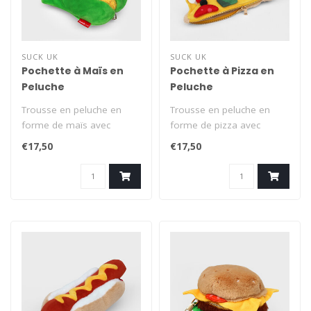
SUCK UK
SUCK UK
Pochette à Maïs en
Pochette à Pizza en
Peluche
Peluche
Trousse en peluche en
Trousse en peluche en
forme de maïs avec
forme de pizza avec
fermeture éclair dorée.
fermeture éclair dorée.
€17,50
€17,50
Range tes pe..
Range tes pe..