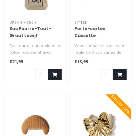
URBAN MERCH
BITTEN
Sac Fourre-Tout -
Porte-cartes
Gruut Lawijt
Cassette
Sac fourre-tout pratique en
Vous souhaitez conserver
coton robuste et avec
facilement vos cartes de
base large. Avec imprimé:
paiement et autres cartes
€21,99
€13,99
'Gr..
ense..
SOLDES -50%