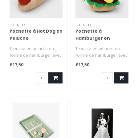
SUCK UK
SUCK UK
Pochette à Hot Dog en
Pochette à
Peluche
Hamburger en
Peluche
Trousse en peluche en
Trousse en peluche en
forme de hamburger avec
forme de hamburger avec
fermeture éclair dorée.
fermeture éclair dorée.
€17,50
€17,50
Rangez v..
Rangez v..