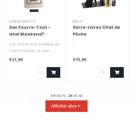
URBAN MERCH
BALVI
Sac Fourre-Tout -
Serre-Livres Chat de
Istal Weekend?
Pêche
Sac fourre-tout pratique en
..
coton robuste et avec
base large. Avec imprimé:
€21,99
€15,99
'Is..
Affiche
1
-
24
de 40
Afficher plus