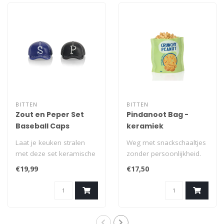
BITTEN
BITTEN
Zout en Peper Set
Pindanoot Bag -
Baseball Caps
keramiek
Laat je keuken stralen
Weg met snackschaaltjes
met deze set keramische
zonder persoonlijkheid.
zout- en pepervaatjes,
Geef je favoriete
€19,99
€17,50
ontworpen ..
lekkernijen de..