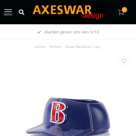
0
MENU
Klanten geven ons een 9/10
Home
/
Bitten - Bowl Baseball Cap