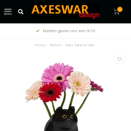
0
MENU
Klanten geven ons een 9/10
Home
/
Bitten - Vaas Zwarte Kat