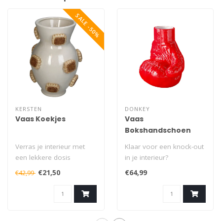
SALE -50%
KERSTEN
DONKEY
Vaas Koekjes
Vaas
Bokshandschoen
Verras je interieur met
Klaar voor een knock-out
een lekkere dosis
in je interieur?
speelsheid. Deze
Deze keramische vaas in
€21,50
€64,99
€42,99
keramieken vaas is ni..
de vorm van e..