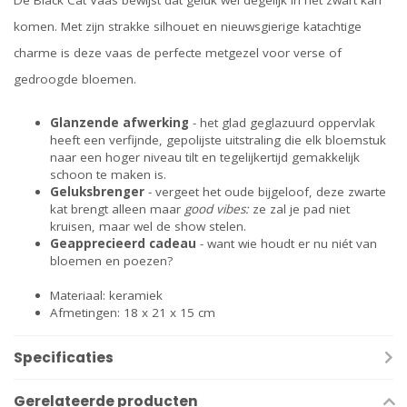
De Black Cat Vaas bewijst dat geluk wel degelijk in het zwart kan
komen. Met zijn strakke silhouet en nieuwsgierige katachtige
charme is deze vaas de perfecte metgezel voor verse of
gedroogde bloemen.
Glanzende afwerking
- het glad geglazuurd oppervlak
heeft een verfijnde, gepolijste uitstraling die elk bloemstuk
naar een hoger niveau tilt en tegelijkertijd gemakkelijk
schoon te maken is.
Geluksbrenger
- vergeet het oude bijgeloof, deze zwarte
kat brengt alleen maar
good vibes:
ze zal je pad niet
kruisen, maar wel de show stelen.
Geapprecieerd cadeau
- want wie houdt er nu niét van
bloemen en poezen?
Materiaal: keramiek
Afmetingen: 18 x 21 x 15 cm
Specificaties
Gerelateerde producten