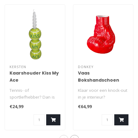
KERSTEN
DONKEY
Kaarshouder Kiss My
Vaas
Ace
Bokshandschoen
Tennis- of
Klaar voor een knock-out
sportliefhebber? Dan is
in je interieur?
deze kandelaar echt iets
Deze keramische vaas in
€24,99
€64,99
voor jou. De Kiss My..
de vorm van e..