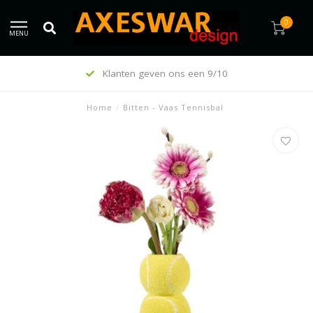
0
MENU
Klanten geven ons een 9/10
Home
/
Bitten - Vaas Tennisbal