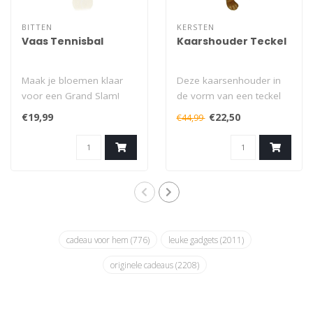
BITTEN
KERSTEN
Vaas Tennisbal
Kaarshouder Teckel
Maak je bloemen klaar
Deze kaarsenhouder in
voor een Grand Slam!
de vorm van een teckel
Deze Tennisbal Vaas zal
biedt plek voor twee
€19,99
€22,50
€44,99
overal indruk..
kaarsen en maa..
cadeau voor hem
(776)
leuke gadgets
(2011)
originele cadeaus
(2208)