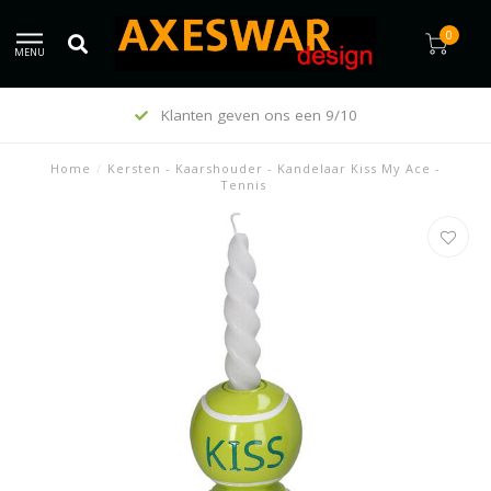
0
MENU
Klanten geven ons een 9/10
Home
/
Kersten - Kaarshouder - Kandelaar Kiss My Ace -
Tennis