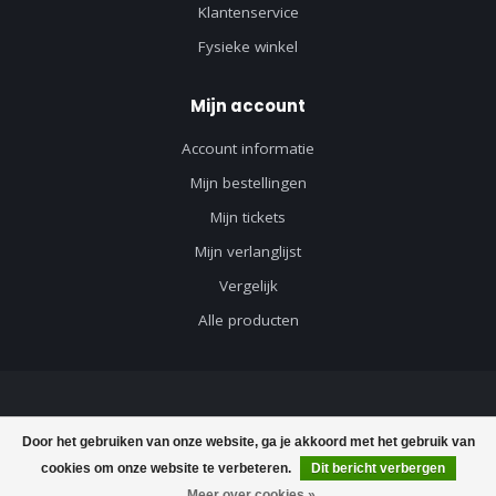
Klantenservice
Fysieke winkel
Mijn account
Account informatie
Mijn bestellingen
Mijn tickets
Mijn verlanglijst
Vergelijk
Alle producten
© Copyright 2026 Axeswar Design - Powered by
Lightspeed
-
Lightspeed
Door het gebruiken van onze website, ga je akkoord met het gebruik van
design
by
Dyvelopment
cookies om onze website te verbeteren.
Dit bericht verbergen
Meer over cookies »