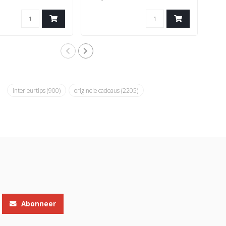
interieurtips
(900)
originele cadeaus
(2205)
Abonneer