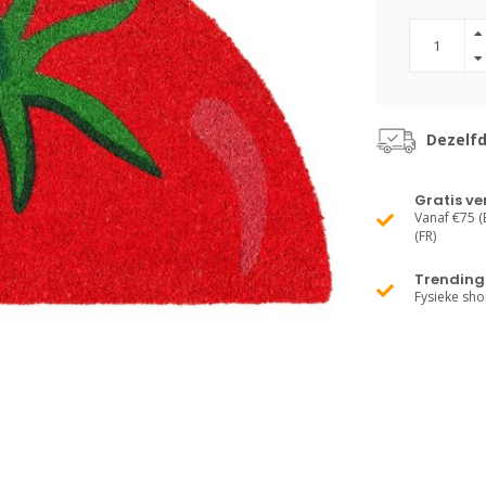
Dezelf
Gratis v
Vanaf €75 (B
(FR)
Trending 
Fysieke sh