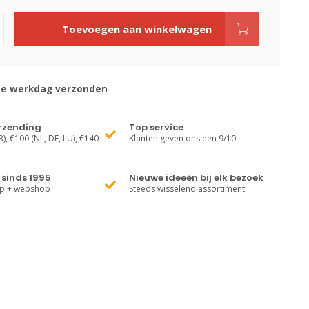
Toevoegen aan winkelwagen
de werkdag verzonden
erzending
Top service
), €100 (NL, DE, LU), €140
Klanten geven ons een 9/10
sinds 1995
Nieuwe ideeën bij elk bezoek
op + webshop
Steeds wisselend assortiment