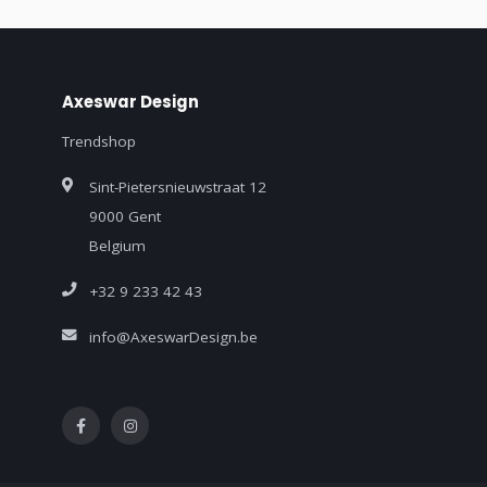
Axeswar Design
Trendshop
Sint-Pietersnieuwstraat 12
9000 Gent
Belgium
+32 9 233 42 43
info@AxeswarDesign.be