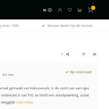
0
NL
g sinds 1995
Nieuwe ideeën bij elk bezoek
Op voorraad
Incl. btw
eurmat gemaakt van kokosvezels, in de vorm van een rijpe
 onderkant is van PVC en heeft een antislipwerking, zodat
 wegglijdt.
Lees meer..