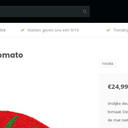
100
ice
Klanten geven ons een 9/10
Trendin
Tomato
FISURA
€24,99
Vrolijke d
tomaat. De
de mat niet