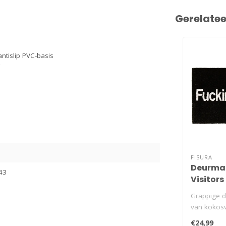
Gerelate
ntislip PVC-basis
FISURA
Deurmat
43
Visitors
Grappige 
van kokosv
'Fucking Vi
€24,99