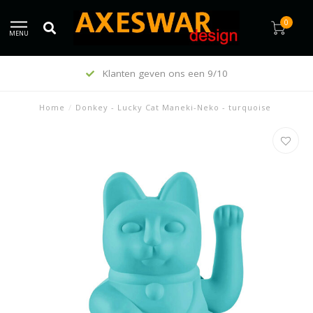
0
MENU
Klanten geven ons een 9/10
Home
/
Donkey - Lucky Cat Maneki-Neko - turquoise