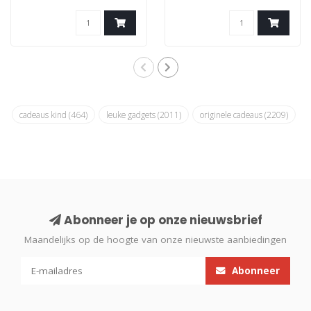
houdt ma..
houdt ma..
cadeaus kind
(464)
leuke gadgets
(2011)
originele cadeaus
(2209)
Abonneer je op onze nieuwsbrief
Maandelijks op de hoogte van onze nieuwste aanbiedingen
Abonneer