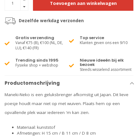
Toevoegen aan winkelwagen
Dezelfde werkdag verzonden
Gratis verzending
Top service
Vanaf €75 (B), €100 (NL, DE,
Klanten geven ons een 9/10
LU), €140 (FR)
Trending sinds 1995
Nieuwe ideeën bij elk
bezoek
Fysieke shop + webshop
Steeds wisselend assortiment
Productomschrijving
Maneki-Neko is een geluksbrenger afkomstig uit Japan. Dit lieve
poesje houdt maar niet op met wuiven. Plaats hem op een
opvallende plek waar iedereen 'm kan zien.
Materiaal: kunststof
Afmetingen: H 15 cm / B 11 cm / D 8 cm