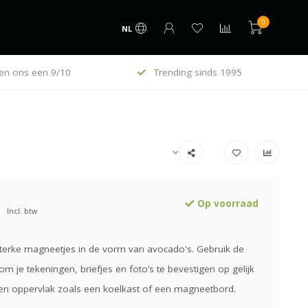
0
NL
en ons een 9/10
Trending sinds 1995
Op voorraad
Incl. btw
sterke magneetjes in de vorm van avocado's. Gebruik de
 je tekeningen, briefjes en foto’s te bevestigen op gelijk
en oppervlak zoals een koelkast of een magneetbord.