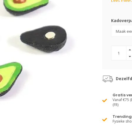
Lees meer.
Kadoverpa
Dezelf
Gratis v
Vanaf €75 (B
(FR)
Trending 
Fysieke sh