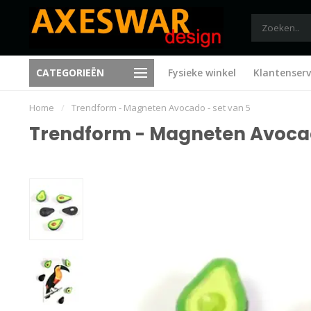
CATEGORIEËN
Fysieke winkel
Klantenserv
Trending sinds 1995
Nieuwe ideeën bij elk bezoe
Home
/
Trendform - Magneten Avocado - set van 5
Trendform - Magneten Avocad