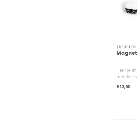
TRENDFO
Magnet
Fleur je (
met de li
Trendf..
€12,50