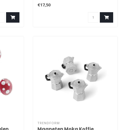
kattenliefhebber. De..
€17,50
TRENDFORM
len
Magneten Moka Koffie