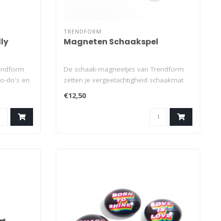
TRENDFORM
ly
Magneten Schaakspel
endform
De schaak-magneetjes van Trendform
to-do's en
zetten je vergeetachtigheid schaakmat
en houd..
€12,50