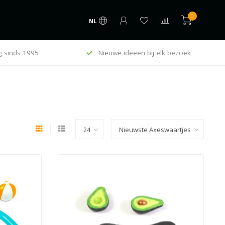
0
NL
g sinds 1995
Nieuwe ideeën bij elk bezoek