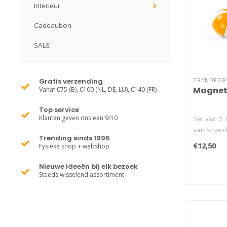
Interieur
Cadeaubon
SALE
TRENDFO
Gratis verzending
Magnete
Vanaf €75 (B), €100 (NL, DE, LU), €140 (FR)
Top service
Klanten geven ons een 9/10
Set van 5 
van stran
Trending sinds 1995
om ..
€12,50
Fysieke shop + webshop
Nieuwe ideeën bij elk bezoek
Steeds wisselend assortiment