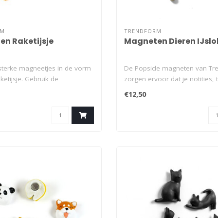
RM
TRENDFORM
n Raketijsje
Magneten Dieren IJslol
sterke magneetjes in de vorm
De Popsicle magneten van Tr
ketijsje. Gebruik de
zorgen ervoor dat je notities, 
..
fot..
€12,50