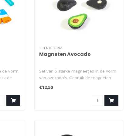
TRENDFORM
Magneten Avocado
in de vorm
Set van 5 sterke magneetjes in de vorm
ruik de
van avocado's. Gebruik de magneten
om je ..
€12,50