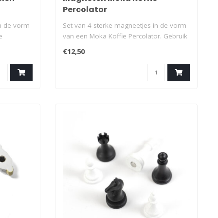
Percolator
in de vorm
Set van 4 sterke magneetjes in de vorm
e
van een Moka Koffie Percolator. Gebruik
d..
€12,50