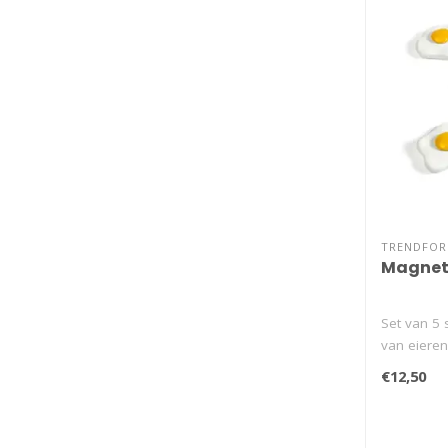
TRENDFO
Magnete
Set van 5 
van eiere
tek..
€12,50