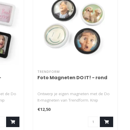
TRENDFORM
-
Foto Magneten DO IT! - rond
et de Do
Ontwerp je eigen magneten met de Do
nip
It-magneten van Trendform. Knip
gewoon je fa..
€12,50