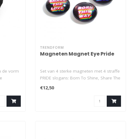
TRENDFORM
Magneten Magnet Eye Pride
in de vorm
Set van 4 sterke magneten met 4 straffe
de
PRIDE slogans: Born To Shine, Share The
..
€12,50