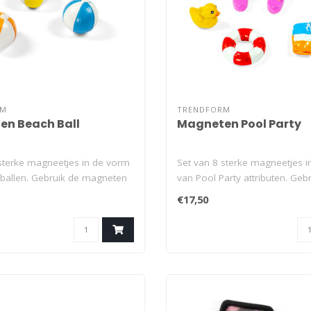
RM
TRENDFORM
n Beach Ball
Magneten Pool Party
sterke magneetjes in de vorm
Set van 8 sterke magneetjes 
dballen. Gebruik de magneten
van Pool Party attributen. Geb
mag..
€17,50