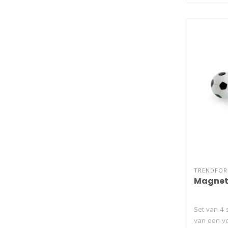
TRENDFO
Magnet
Set van 4 
van een v