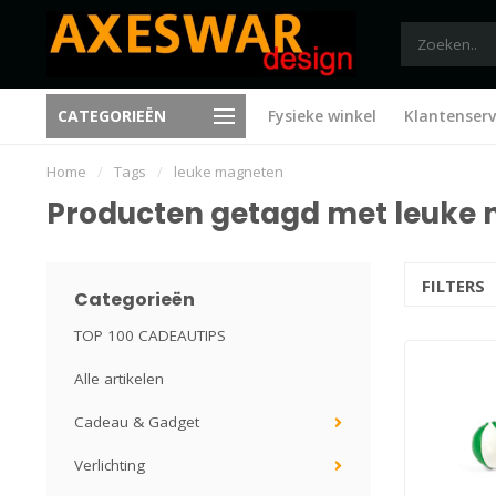
Free shipping vanaf €75 (B), €
CATEGORIEËN
Fysieke winkel
Klantenserv
ieuwe ideeën bij elk bezoek
(NL)
Home
/
Tags
/
leuke magneten
Producten getagd met leuke
FILTERS
Categorieën
TOP 100 CADEAUTIPS
Alle artikelen
Cadeau & Gadget
Verlichting