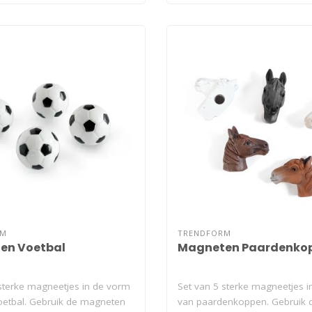
RM
TRENDFORM
en Voetbal
Magneten Paardenko
sterke magneetjes in de vorm
Set van 5 sterke magneetjes 
oetbal. Gebruik de magneten
van paardenkoppen. Gebruik 