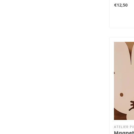
om j..
€12,50
ATELIER P
Magnete