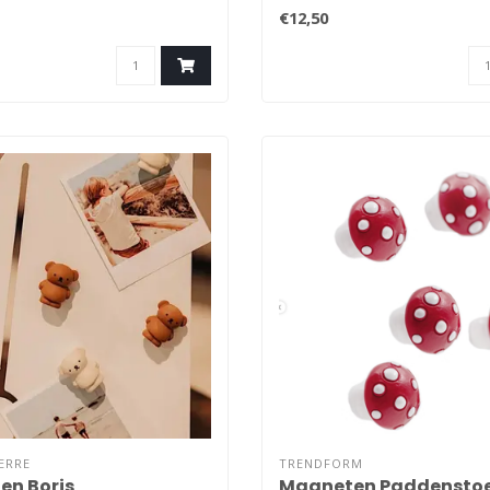
magneten om..
€12,50
IERRE
TRENDFORM
n Boris
Magneten Paddenstoe