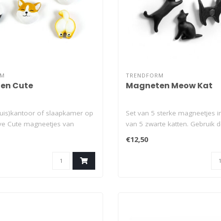
RM
TRENDFORM
en Cute
Magneten Meow Kat
thuis)kantoor of slaapkamer op
Set van 5 sterke magneetjes 
eve Cute magneetjes van
van 5 zwarte katten. Gebruik 
magnetisc..
€12,50