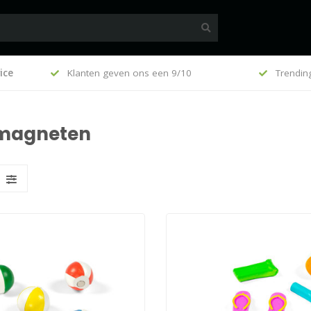
100
ice
Klanten geven ons een 9/10
Trendin
 magneten