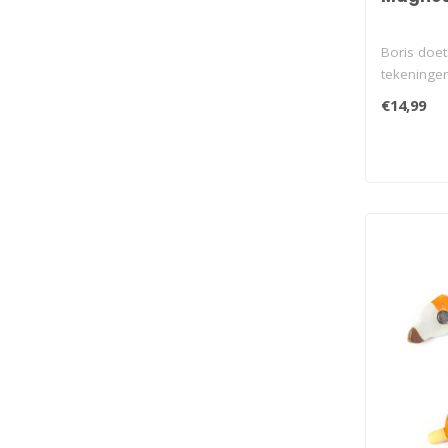
Boris doet 
tekeninge
..
€14,99