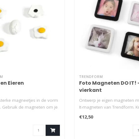
RM
TRENDFORM
n Eieren
Foto Magneten DO IT! 
vierkant
sterke magneetjes in de vorm
Ontwerp je eigen magneten m
n. Gebruik de magneten om je
It-magneten van Trendform. K
gewoon je fa..
€12,50