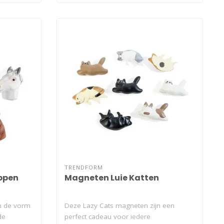
TRENDFORM
ppen
Magneten Luie Katten
in de vorm
Deze Lazy Cats magneten zijn een
de
perfect cadeau voor iedere