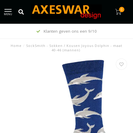
0
MENU
Klanten geven ons een 9/10
Home
/
SockSmith - Sokken / Kousen Joyous Dolphin - maat
40-46 (mannen)