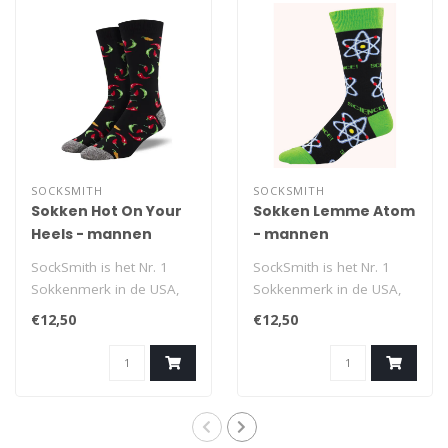
SOCKSMITH
SOCKSMITH
Sokken Hot On Your
Sokken Lemme Atom
Heels - mannen
- mannen
SockSmith is het Nr. 1
SockSmith is het Nr. 1
Sokkenmerk in de USA,
Sokkenmerk in de USA,
met als motto ‘No Boring
met als motto ‘No Boring
€12,50
€12,50
Socks’..
Socks’..