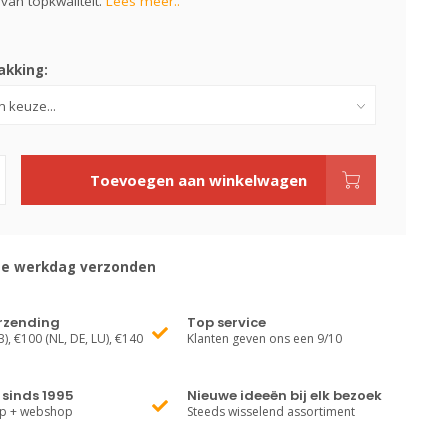
van topkwaliteit.
Lees meer..
kking:
Toevoegen aan winkelwagen
de werkdag verzonden
erzending
Top service
), €100 (NL, DE, LU), €140
Klanten geven ons een 9/10
sinds 1995
Nieuwe ideeën bij elk bezoek
op + webshop
Steeds wisselend assortiment