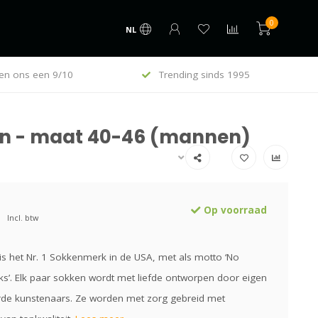
0
NL
en ons een 9/10
Trending sinds 1995
ten - maat 40-46 (mannen)
Op voorraad
Incl. btw
is het Nr. 1 Sokkenmerk in de USA, met als motto ‘No
ks’. Elk paar sokken wordt met liefde ontworpen door eigen
rde kunstenaars. Ze worden met zorg gebreid met