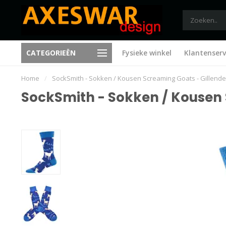
CATEGORIEËN
Fysieke winkel
Klantenserv
Trending sinds 1995
Nieuwe ideeën bij elk bezoe
Home
/
SockSmith - Sokken / Kousen Screaming Goats - Gillende
SockSmith - Sokken / Kousen