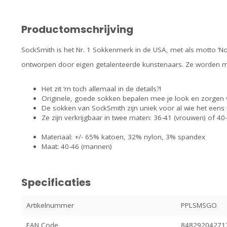
Productomschrijving
SockSmith is het Nr. 1 Sokkenmerk in de USA, met als motto ‘No
ontworpen door eigen getalenteerde kunstenaars. Ze worden met
Het zit ‘m toch allemaal in de details?!
Originele, goede sokken bepalen mee je look en zorgen v
De sokken van SockSmith zijn uniek voor al wie het eens
Ze zijn verkrijgbaar in twee maten: 36-41 (vrouwen) of 4
Materiaal: +/- 65% katoen, 32% nylon, 3% spandex
Maat: 40-46 (mannen)
Specificaties
Artikelnummer
PPLSMSGO
EAN Code
84829204271