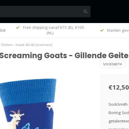
Free shipping vanaf €75 (B), €100
ice
k
Klanten gev
(NL)
 Geiten - maat 40-46 (mannen)
 Screaming Goats - Gillende Gei
SOCKSMITH
€12,50
SockSmith 
Boring Soc
getalentee