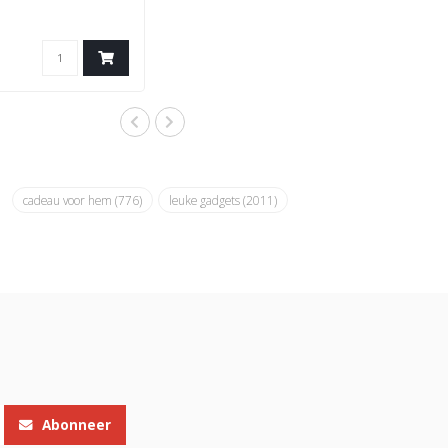
No Boring Socks’..
cadeau voor hem
(776)
leuke gadgets
(2011)
Abonneer