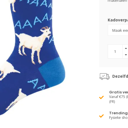
materialen 
Kadoverpa
Dezelf
Gratis v
Vanaf €75 (B
(FR)
Trending 
Fysieke sh