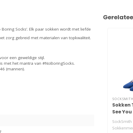
Gerelate
 Boring Socks’. Elk paar sokken wordt met liefde
 zorg gebreid met materialen van topkwaliteit.
oor een geweldige stijl.
 is met het mantra van #NoBoringSocks.
0-46 (mannen).
SOCKSMIT
Sokken 
See You
SockSmith i
Sokkenmer
7