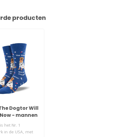
erde producten
H
The Dogtor Will
 Now - mannen
s het Nr. 1
k in de USA, met