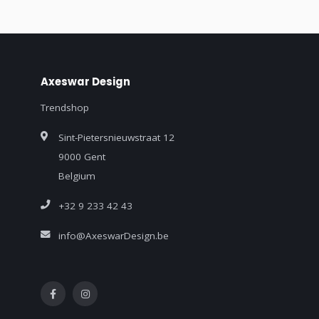
Axeswar Design
Trendshop
Sint-Pietersnieuwstraat 12
9000 Gent
Belgium
+32 9 233 42 43
info@AxeswarDesign.be