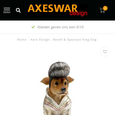
0
MENU
Klanten geven ons een 9/10
Home
/
Kare Design - Beeld & Spaarpot King Dog