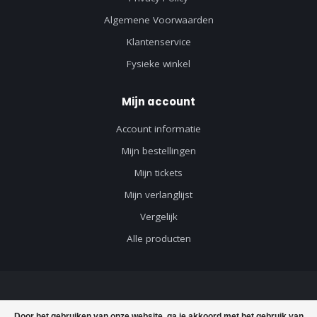
Algemene Voorwaarden
Klantenservice
Fysieke winkel
Mijn account
Account informatie
Mijn bestellingen
Mijn tickets
Mijn verlanglijst
Vergelijk
Alle producten
© Copyright 2026 Axeswar Design - Powered by
Lightspeed
-
Lightspeed
Door het gebruiken van onze website, ga je akkoord met het gebruik van