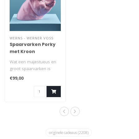
WERNS - WERNER VOSS
Spaarvarken Porky
met Kroon
Wat een majestueus en
groot spaarvarken is
deze Porky. Hij draagt
€99,00
trots een goud..
originele cadeaus
(2208)