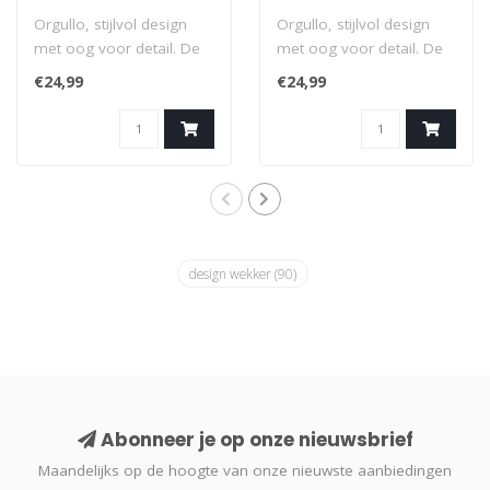
Orgullo, stijlvol design
Orgullo, stijlvol design
met oog voor detail. De
met oog voor detail. De
Orgullo wekker van
Orgullo wekker van
€24,99
€24,99
Karlsson is ..
Karlsson is ..
design wekker
(90)
Abonneer je op onze nieuwsbrief
Maandelijks op de hoogte van onze nieuwste aanbiedingen