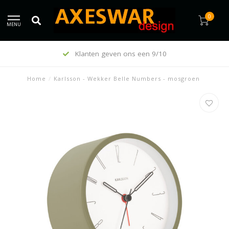
0
MENU
Klanten geven ons een 9/10
Home
/
Karlsson - Wekker Belle Numbers - mosgroen